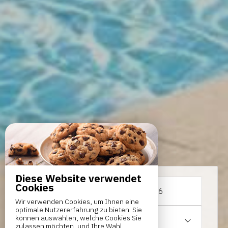
Diese Website verwendet
Cookies
Von
bis
Wir verwenden Cookies, um Ihnen eine
optimale Nutzererfahrung zu bieten. Sie
können auswählen, welche Cookies Sie
1
schlafzimmer /
2
Erwachsene
zulassen möchten, und Ihre Wahl