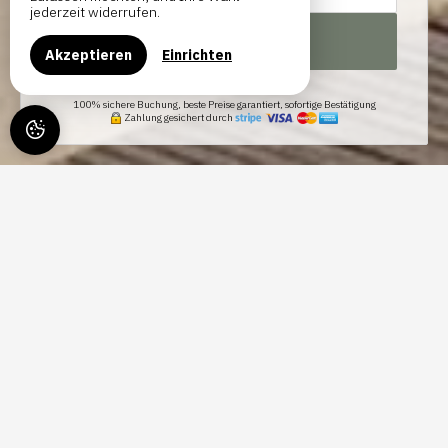
jederzeit widerrufen.
SUCHEN
Akzeptieren
Einrichten
100% sichere Buchung, beste Preise garantiert, sofortige Bestätigung
Zahlung gesichert durch
GÄSTEHAUS IN DEN
WEINBERGEN VON
BORDEAUX
Ein lebendiges Zuhause, keine Bühnenkulisse.
An der Weinstraße, vor den Toren von Bordeaux, ist die
Bastide de Margaux in erster Linie ein bewohntes Haus.
Ein Ort, an dem Menschen leben, an dem sie empfangen,
an dem etwas geschieht – ganz einfach.